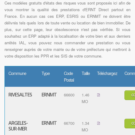
Ces modèles gratuits d'états des risques vous sont proposés ici afin de
vous montrer la qualité des prestations d'ERNT Direct partout en
France. En aucun cas ces ERP, ESRIS ou ERNMT ne doivent être
délivrés tels quels lors de toute vente ou location de bien immobilier. De
plus, sur cette page, leur obsolescence n'est pas vérifiée. Si vous
souhaitez un ERP adapté à la localisation de votre bien et aux derniers
arrêtés IAL, vous pouvez nous commander une prestation ou vous
renseigner auprès de votre mairie ou de votre préfecture qui mettront à
votre disposition les PPR et les SIS de votre commune.
Commune
Type
Code
Taille
Téléchargez
Comm
Postal
RIVESALTES
ERNMT
66600
1.46
C
MO
ARGELES-
ERNMT
66700
1.34
C
SUR-MER
MO