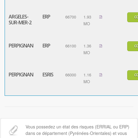
ARGELES-
ERP
66700
1.93
C
SUR-MER-2
MO
PERPIGNAN
ERP
66100
1.36
C
MO
PERPIGNAN
ESRIS
66000
1.16
C
MO
Vous possedez un état des risques (ERRIAL ou ERP)
dans ce département (Pyrénées-Orientales) et vous