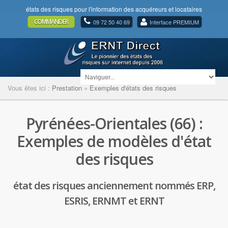
états des risques pour l'information des acquéreurs et locataires
COMMANDER
09 72 50 40 69
Interface PREMIUM
Vous êtes ici :
Prestation
»
Exemples d'états des risques
Pyrénées-Orientales (66) :
Exemples de modèles d'état
des risques
état des risques anciennement nommés ERP,
ESRIS, ERNMT et ERNT