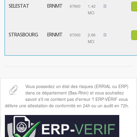
SELESTAT
ERNMT
67600
1.42
MO
STRASBOURG
ERNMT
67000
2.66
MO
Vous possedez un état des risques (ERRIAL ou ERP)
dans ce département (Bas-Rhin) et vous souhaitez
savoir s'il ne contient pas d'erreur ? ERP-VÉRIF vous
délivre une attestation de conformité en 24h ou un audit en 72h.