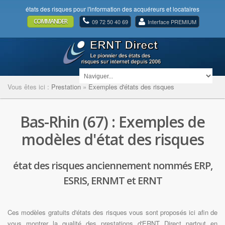
états des risques pour l'information des acquéreurs et locataires
COMMANDER
09 72 50 40 69
Interface PREMIUM
Vous êtes ici :
Prestation
»
Exemples d'états des risques
Bas-Rhin (67) : Exemples de
modèles d'état des risques
état des risques anciennement nommés ERP,
ESRIS, ERNMT et ERNT
Ces modèles gratuits d'états des risques vous sont proposés ici afin de
vous montrer la qualité des prestations d'ERNT Direct partout en