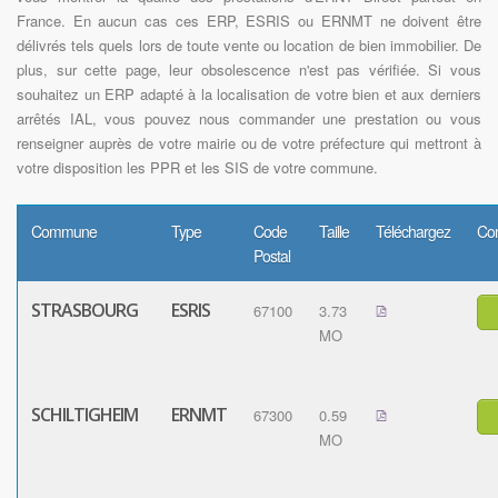
France. En aucun cas ces ERP, ESRIS ou ERNMT ne doivent être
délivrés tels quels lors de toute vente ou location de bien immobilier. De
plus, sur cette page, leur obsolescence n'est pas vérifiée. Si vous
souhaitez un ERP adapté à la localisation de votre bien et aux derniers
arrêtés IAL, vous pouvez nous commander une prestation ou vous
renseigner auprès de votre mairie ou de votre préfecture qui mettront à
votre disposition les PPR et les SIS de votre commune.
Commune
Type
Code
Taille
Téléchargez
Co
Postal
STRASBOURG
ESRIS
67100
3.73
MO
SCHILTIGHEIM
ERNMT
67300
0.59
MO